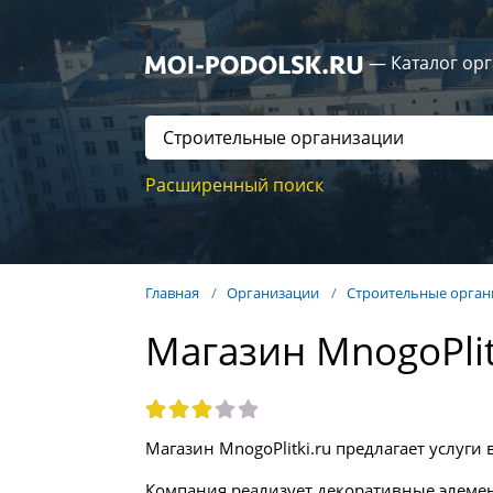
— Каталог ор
Расширенный поиск
Главная
Организации
Строительные орган
Магазин MnogoPlit
Магазин MnogoPlitki.ru предлагает услуги 
Компания реализует декоративные элемен