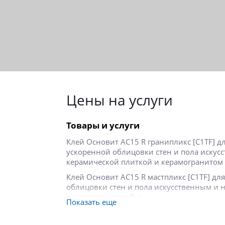
Цены на услуги
Товары и услуги
Клей Основит АС15 R гранипликс [С1TF] 
ускоренной облицовки стен и пола искус
керамической плиткой и керамогранитом 
Клей Основит AC15 R мастпликс [C1TF] д
облицовки стен и пола искусственным и 
керамогранитом 5кг
Показать еще
Клей Основит AC12 мастпликс [C1T] для 
керамической плиткой, керамогранитом, 