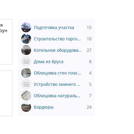
я
Подготовка участка
15
тоун
Строительство торговых площадей
10
Котельное оборудование и котлы
27
Дома из бруса
8
Облицовка стен пластиковыми панелями
4
Устройство зимнего сада
5
Облицовка натуральным камнем
7
Бордюры
24