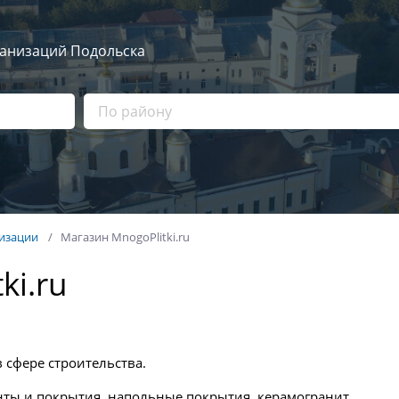
ганизаций Подольска
изации
Магазин MnogoPlitki.ru
ki.ru
в сфере строительства.
ты и покрытия, напольные покрытия, керамогранит,