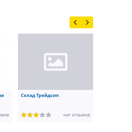
ая
Склад Трейдсип
Торговая ко
дизайн
ывов
нет отзывов