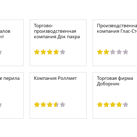
Торгово-
Производственна
алов
производственная
компания Глас-С
нт
компания Док пахра
е перила
Компания Роллмет
Торговая фирма
Доборник