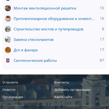
10
Монтаж вентиляционной решетки
16
Противопожарное оборудование и инвентарь
8
Строительство мостов и путепроводов
17
Замена стеклопакетов
17
Дсп и фанера
87
Сантехнические работы
О проекте
Контакты
Новости
Добавить организацию
Организации
Карта сайта