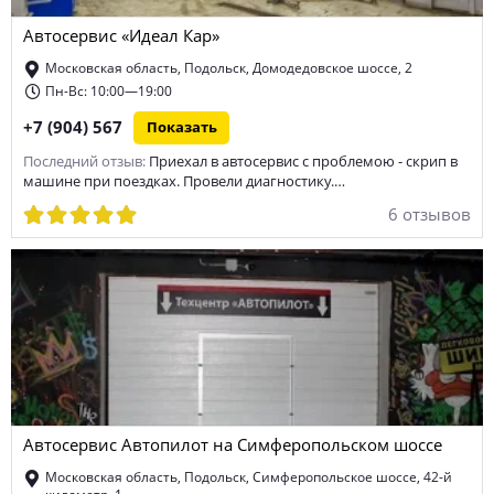
Автосервис «Идеал Кар»
диагностика МКПП
сход-развал
покраска кузова
Московская область, Подольск, Домодедовское шоссе, 2
ремонт боковых порезов шин
тюнинг
Пн-Вс: 10:00—19:00
+7 (904) 567
Показать
ремонт электронных систем управления автомобиля
Последний отзыв:
Приехал в автосервис с проблемою - скрип в
техническое обслуживание автомобиля
хранение шин
машине при поездках. Провели диагностику.…
6 отзывов
ремонт тормозной системы
замена фильтров автомобиля
ремонт генератора автомобиля
ремонт стартера
замена масла в двигателе
ремонт Mercedes-benz
ремонт КПП
химчистка салона
ремонт электрооборудования
ремонт дисков
ремонт автоэлектроники
диагностика ходовой
Автосервис Автопилот на Симферопольском шоссе
Московская область, Подольск, Симферопольское шоссе, 42-й