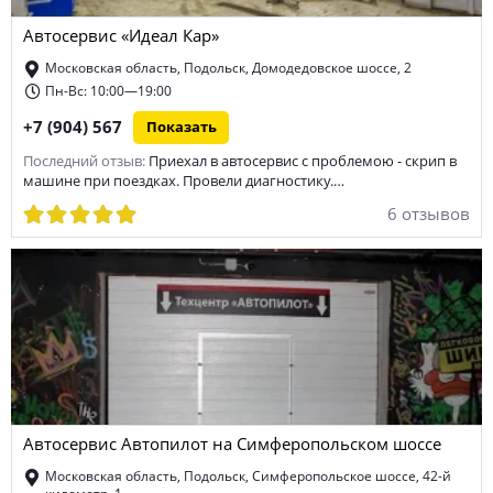
Автосервис «Идеал Кар»
диагностика МКПП
сход-развал
покраска кузова
Московская область, Подольск, Домодедовское шоссе, 2
ремонт боковых порезов шин
тюнинг
Пн-Вс: 10:00—19:00
+7 (904) 567
Показать
ремонт электронных систем управления автомобиля
Последний отзыв:
Приехал в автосервис с проблемою - скрип в
техническое обслуживание автомобиля
хранение шин
машине при поездках. Провели диагностику.…
6 отзывов
ремонт тормозной системы
замена фильтров автомобиля
ремонт генератора автомобиля
ремонт стартера
замена масла в двигателе
ремонт Mercedes-benz
ремонт КПП
химчистка салона
ремонт электрооборудования
ремонт дисков
ремонт автоэлектроники
диагностика ходовой
Автосервис Автопилот на Симферопольском шоссе
Московская область, Подольск, Симферопольское шоссе, 42-й