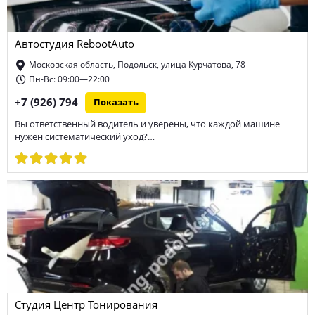
ремонт дизельных двигателей
ремонт МКПП
Автостудия RebootAuto
диагностика МКПП
сход-развал
покраска кузова
Московская область, Подольск, улица Курчатова, 78
ремонт боковых порезов шин
тюнинг
Пн-Вс: 09:00—22:00
+7 (926) 794
Показать
ремонт электронных систем управления автомобиля
Вы ответственный водитель и уверены, что каждой машине
техническое обслуживание автомобиля
хранение шин
нужен систематический уход?…
ремонт тормозной системы
замена фильтров автомобиля
ремонт генератора автомобиля
ремонт стартера
замена масла в двигателе
ремонт Mercedes-benz
ремонт КПП
химчистка салона
ремонт электрооборудования
ремонт дисков
ремонт автоэлектроники
диагностика ходовой
Студия Центр Тонирования