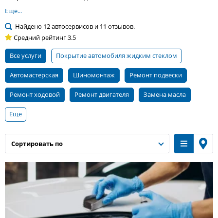
Еще...
Найдено
12
автосервисов и
11
отзывов.
Средний рейтинг
3.5
Все услуги
покрытие автомобиля жидким стеклом
автомастерская
шиномонтаж
ремонт подвески
ремонт ходовой
ремонт двигателя
замена масла
Еще
кузовной ремонт
компьютерная диагностика автомобиля
автомойка
замена тормозных колодок
сортировать по
заправка кондиционера
ремонт автокондиционеров
ремонт бензиновых двигателей
ремонт выхлопных систем
полировка кузова
ремонт АКПП
замена передних тормозных колодок
слесарный ремонт