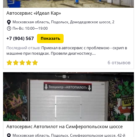
ремонт дизельных двигателей
ремонт МКПП
Автосервис «Идеал Кар»
диагностика МКПП
сход-развал
покраска кузова
Московская область, Подольск, Домодедовское шоссе, 2
ремонт боковых порезов шин
тюнинг
Пн-Вс: 10:00—19:00
+7 (904) 567
Показать
ремонт электронных систем управления автомобиля
Последний отзыв:
Приехал в автосервис с проблемою - скрип в
техническое обслуживание автомобиля
хранение шин
машине при поездках. Провели диагностику.…
6 отзывов
ремонт тормозной системы
замена фильтров автомобиля
ремонт генератора автомобиля
ремонт стартера
замена масла в двигателе
ремонт Mercedes-benz
ремонт КПП
химчистка салона
ремонт электрооборудования
ремонт дисков
ремонт автоэлектроники
диагностика ходовой
Автосервис Автопилот на Симферопольском шоссе
Московская область, Подольск, Симферопольское шоссе, 42-й