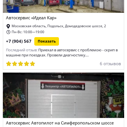
ремонт дизельных двигателей
ремонт МКПП
Автосервис «Идеал Кар»
диагностика МКПП
сход-развал
покраска кузова
Московская область, Подольск, Домодедовское шоссе, 2
ремонт боковых порезов шин
тюнинг
Пн-Вс: 10:00—19:00
+7 (904) 567
Показать
ремонт электронных систем управления автомобиля
Последний отзыв:
Приехал в автосервис с проблемою - скрип в
техническое обслуживание автомобиля
хранение шин
машине при поездках. Провели диагностику.…
6 отзывов
ремонт тормозной системы
замена фильтров автомобиля
ремонт генератора автомобиля
ремонт стартера
замена масла в двигателе
ремонт Mercedes-benz
ремонт КПП
химчистка салона
ремонт электрооборудования
ремонт дисков
ремонт автоэлектроники
диагностика ходовой
Автосервис Автопилот на Симферопольском шоссе