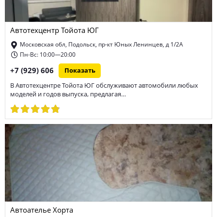
ремонт дизельных двигателей
ремонт МКПП
Автотехцентр Тойота ЮГ
диагностика МКПП
сход-развал
покраска кузова
Московская обл, Подольск, пр-кт Юных Ленинцев, д 1/2А
ремонт боковых порезов шин
тюнинг
Пн-Вс: 10:00—20:00
+7 (929) 606
Показать
ремонт электронных систем управления автомобиля
В Автотехцентре Тойота ЮГ обслуживают автомобили любых
техническое обслуживание автомобиля
хранение шин
моделей и годов выпуска, предлагая…
ремонт тормозной системы
замена фильтров автомобиля
ремонт генератора автомобиля
ремонт стартера
замена масла в двигателе
ремонт Mercedes-benz
ремонт КПП
химчистка салона
ремонт электрооборудования
ремонт дисков
ремонт автоэлектроники
диагностика ходовой
Автоателье Хорта